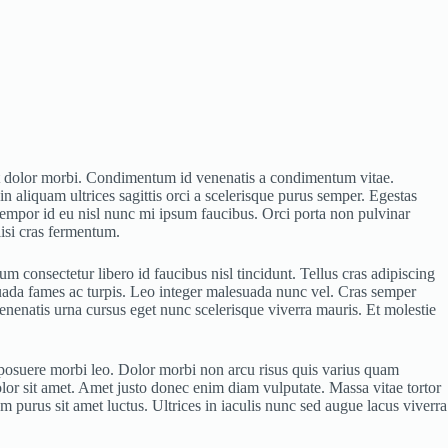
eget dolor morbi. Condimentum id venenatis a condimentum vitae.
in aliquam ultrices sagittis orci a scelerisque purus semper. Egestas
Tempor id eu nisl nunc mi ipsum faucibus. Orci porta non pulvinar
lisi cras fermentum.
 consectetur libero id faucibus nisl tincidunt. Tellus cras adipiscing
esuada fames ac turpis. Leo integer malesuada nunc vel. Cras semper
enenatis urna cursus eget nunc scelerisque viverra mauris. Et molestie
s posuere morbi leo. Dolor morbi non arcu risus quis varius quam
olor sit amet. Amet justo donec enim diam vulputate. Massa vitae tortor
m purus sit amet luctus. Ultrices in iaculis nunc sed augue lacus viverra