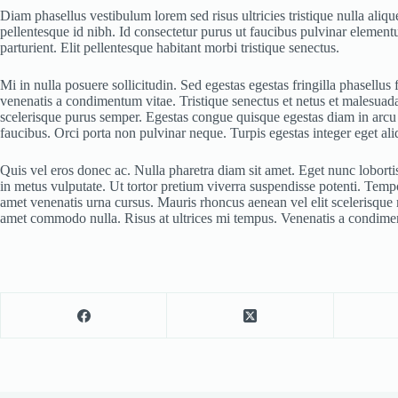
Diam phasellus vestibulum lorem sed risus ultricies tristique nulla aliqu
pellentesque id nibh. Id consectetur purus ut faucibus pulvinar element
parturient. Elit pellentesque habitant morbi tristique senectus.
Mi in nulla posuere sollicitudin. Sed egestas egestas fringilla phasell
venenatis a condimentum vitae. Tristique senectus et netus et malesuada f
scelerisque purus semper. Egestas congue quisque egestas diam in arcu 
faucibus. Orci porta non pulvinar neque. Turpis egestas integer eget aliq
Quis vel eros donec ac. Nulla pharetra diam sit amet. Eget nunc lobortis
in metus vulputate. Ut tortor pretium viverra suspendisse potenti. Tempor
amet venenatis urna cursus. Mauris rhoncus aenean vel elit scelerisque ma
amet commodo nulla. Risus at ultrices mi tempus. Venenatis a condiment