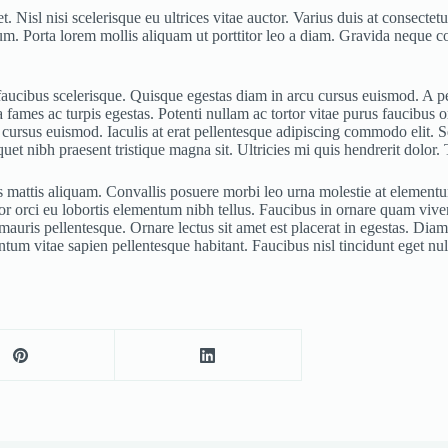
et. Nisl nisi scelerisque eu ultrices vitae auctor. Varius duis at consec
um. Porta lorem mollis aliquam ut porttitor leo a diam. Gravida neque co
us faucibus scelerisque. Quisque egestas diam in arcu cursus euismod. A 
ames ac turpis egestas. Potenti nullam ac tortor vitae purus faucibus orn
cursus euismod. Iaculis at erat pellentesque adipiscing commodo elit. S
uet nibh praesent tristique magna sit. Ultricies mi quis hendrerit dolor. 
 mattis aliquam. Convallis posuere morbi leo urna molestie at elementum.
 orci eu lobortis elementum nibh tellus. Faucibus in ornare quam viverra 
uris pellentesque. Ornare lectus sit amet est placerat in egestas. Diam i
um vitae sapien pellentesque habitant. Faucibus nisl tincidunt eget nul