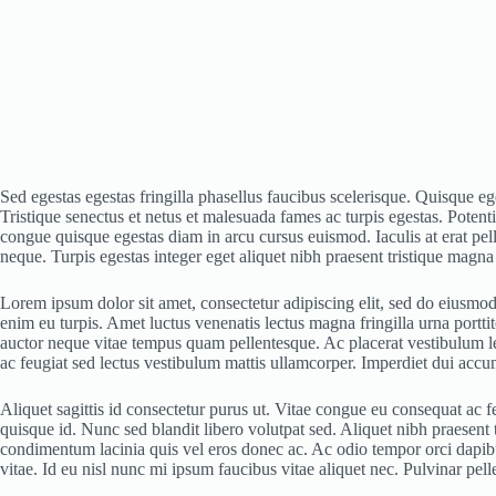
Sed egestas egestas fringilla phasellus faucibus scelerisque. Quisque 
Tristique senectus et netus et malesuada fames ac turpis egestas. Potenti
congue quisque egestas diam in arcu cursus euismod. Iaculis at erat pe
neque. Turpis egestas integer eget aliquet nibh praesent tristique magna s
Lorem ipsum dolor sit amet, consectetur adipiscing elit, sed do eiusmod 
enim eu turpis. Amet luctus venenatis lectus magna fringilla urna portt
auctor neque vitae tempus quam pellentesque. Ac placerat vestibulum lec
ac feugiat sed lectus vestibulum mattis ullamcorper. Imperdiet dui accum
Aliquet sagittis id consectetur purus ut. Vitae congue eu consequat ac 
quisque id. Nunc sed blandit libero volutpat sed. Aliquet nibh praesent
condimentum lacinia quis vel eros donec ac. Ac odio tempor orci dapibus 
vitae. Id eu nisl nunc mi ipsum faucibus vitae aliquet nec. Pulvinar pell