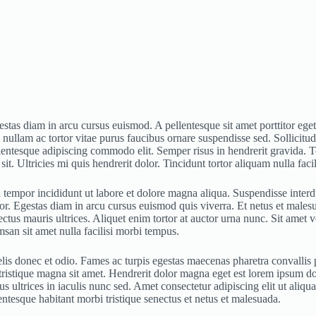
egestas diam in arcu cursus euismod. A pellentesque sit amet porttitor 
 nullam ac tortor vitae purus faucibus ornare suspendisse sed. Sollicitud
llentesque adipiscing commodo elit. Semper risus in hendrerit gravida. 
it. Ultricies mi quis hendrerit dolor. Tincidunt tortor aliquam nulla faci
tempor incididunt ut labore et dolore magna aliqua. Suspendisse interdum
itor. Egestas diam in arcu cursus euismod quis viverra. Et netus et mal
tus mauris ultrices. Aliquet enim tortor at auctor urna nunc. Sit amet v
san sit amet nulla facilisi morbi tempus.
felis donec et odio. Fames ac turpis egestas maecenas pharetra convalli
 tristique magna sit amet. Hendrerit dolor magna eget est lorem ipsum d
ultrices in iaculis nunc sed. Amet consectetur adipiscing elit ut aliqua
entesque habitant morbi tristique senectus et netus et malesuada.