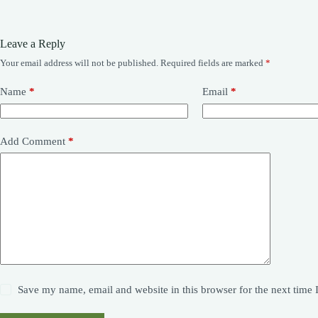
Leave a Reply
Your email address will not be published.
Required fields are marked
*
A
l
t
Name
*
Email
*
e
r
n
a
Add Comment
*
t
i
v
e
:
Save my name, email and website in this browser for the next time