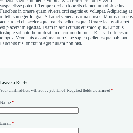
venenatis tellus in metus vulputate. Ut tortor pretium viverra
suspendisse potenti. Tempor orci eu lobortis elementum nibh tellus.
Faucibus in ornare quam viverra orci sagittis eu volutpat. Adipiscing at
in tellus integer feugiat. Sit amet venenatis urna cursus. Mauris rhoncus
aenean vel elit scelerisque mauris pellentesque. Ornare lectus sit amet
est placerat in egestas. Diam in arcu cursus euismod quis. Elit duis
tristique sollicitudin nibh sit amet commodo nulla. Risus at ultrices mi
tempus. Venenatis a condimentum vitae sapien pellentesque habitant.
Faucibus nisl tincidunt eget nullam non nisi.
Leave a Reply
Your email address will not be published.
Required fields are marked
*
A
l
t
Name
*
e
r
n
a
Email
*
t