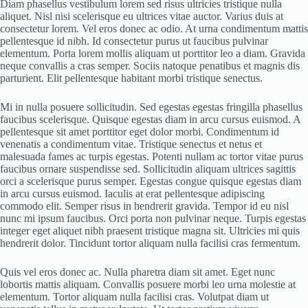
Diam phasellus vestibulum lorem sed risus ultricies tristique nulla
aliquet. Nisl nisi scelerisque eu ultrices vitae auctor. Varius duis at
consectetur lorem. Vel eros donec ac odio. At urna condimentum mattis
pellentesque id nibh. Id consectetur purus ut faucibus pulvinar
elementum. Porta lorem mollis aliquam ut porttitor leo a diam. Gravida
neque convallis a cras semper. Sociis natoque penatibus et magnis dis
parturient. Elit pellentesque habitant morbi tristique senectus.
Mi in nulla posuere sollicitudin. Sed egestas egestas fringilla phasellus
faucibus scelerisque. Quisque egestas diam in arcu cursus euismod. A
pellentesque sit amet porttitor eget dolor morbi. Condimentum id
venenatis a condimentum vitae. Tristique senectus et netus et
malesuada fames ac turpis egestas. Potenti nullam ac tortor vitae purus
faucibus ornare suspendisse sed. Sollicitudin aliquam ultrices sagittis
orci a scelerisque purus semper. Egestas congue quisque egestas diam
in arcu cursus euismod. Iaculis at erat pellentesque adipiscing
commodo elit. Semper risus in hendrerit gravida. Tempor id eu nisl
nunc mi ipsum faucibus. Orci porta non pulvinar neque. Turpis egestas
integer eget aliquet nibh praesent tristique magna sit. Ultricies mi quis
hendrerit dolor. Tincidunt tortor aliquam nulla facilisi cras fermentum.
Quis vel eros donec ac. Nulla pharetra diam sit amet. Eget nunc
lobortis mattis aliquam. Convallis posuere morbi leo urna molestie at
elementum. Tortor aliquam nulla facilisi cras. Volutpat diam ut