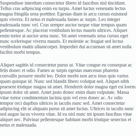
Suspendisse interdum consectetur libero id faucibus nisl tincidunt.
Tellus cras adipiscing enim eu turpis. Amet luctus venenatis lectus
magna fringilla urna porttitor. Egestas diam in arcu cursus euismod
quis viverra. Et netus et malesuada fames ac turpis. Leo integer
malesuada nunc vel. Cras semper auctor neque vitae tempus quam
pellentesque. Ac placerat vestibulum lectus mauris ultrices. Aliquet
enim tortor at auctor urna nunc. Sit amet venenatis urna cursus eget
nunc scelerisque viverra mauris. Et molestie ac feugiat sed lectus
vestibulum mattis ullamcorper. Imperdiet dui accumsan sit amet nulla
facilisi morbi tempus.
Aliquet sagittis id consectetur purus ut. Vitae congue eu consequat ac
felis donec et odio. Fames ac turpis egestas maecenas pharetra
convallis posuere morbi leo. Dolor morbi non arcu risus quis varius
quam quisque id. Nunc sed blandit libero volutpat sed. Aliquet nibh
praesent tristique magna sit amet. Hendrerit dolor magna eget est lorem
ipsum dolor sit amet. Amet justo donec enim diam vulputate. Massa
vitae tortor condimentum lacinia quis vel eros donec ac. Ac odio
tempor orci dapibus ultrices in iaculis nunc sed. Amet consectetur
adipiscing elit ut aliquam purus sit amet luctus. Ultrices in iaculis nunc
sed augue lacus viverra vitae. Id eu nisl nunc mi ipsum faucibus vitae
aliquet nec. Pulvinar pellentesque habitant morbi tristique senectus et
netus et malesuada.